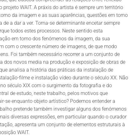
o projeto WAIT. A práxis do artista é sempre um território
orno da imagem e as suas aparências, questões em torno
a de a dar a ver. Torna-se determinante encetar sempre
que todos estes processos. Neste sentido esta
ogação em torno dos fenómenos da imagem, da sua
idam com o crescente número de imagens, de que modo
ns. Foi também necessário recorrer a um conjunto de
cia dos novos media na produção e exposição de obras de
que analisa a história das práticas da instalação de
alação-filme e instalação vídeo durante o século XX. Não
no século XIX com o surgimento da fotografia e do
al de estudo, neste trabalho, pelos motivos que
r-se enquanto objeto artístico? Podemos entender a
abalho pretende também investigar alguns dos fenómenos
 mais diversas expressões, em particular quando o curador
ertação, apresenta um conjunto de elementos estruturais à
xposição WAIT.