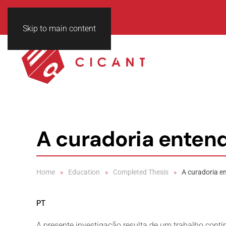
Skip to main content
A curadoria entend
Home
Education
Completed Thesis
A curadoria e
PT
A presente investigação resulta de um trabalho contí