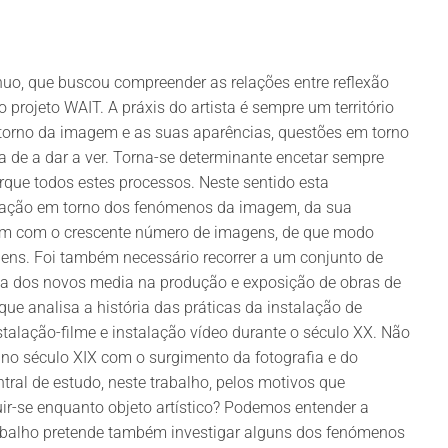
nuo, que buscou compreender as relações entre reflexão
o projeto WAIT. A práxis do artista é sempre um território
orno da imagem e as suas aparências, questões em torno
a de a dar a ver. Torna-se determinante encetar sempre
que todos estes processos. Neste sentido esta
ogação em torno dos fenómenos da imagem, da sua
idam com o crescente número de imagens, de que modo
ns. Foi também necessário recorrer a um conjunto de
cia dos novos media na produção e exposição de obras de
que analisa a história das práticas da instalação de
alação-filme e instalação vídeo durante o século XX. Não
no século XIX com o surgimento da fotografia e do
al de estudo, neste trabalho, pelos motivos que
r-se enquanto objeto artístico? Podemos entender a
abalho pretende também investigar alguns dos fenómenos