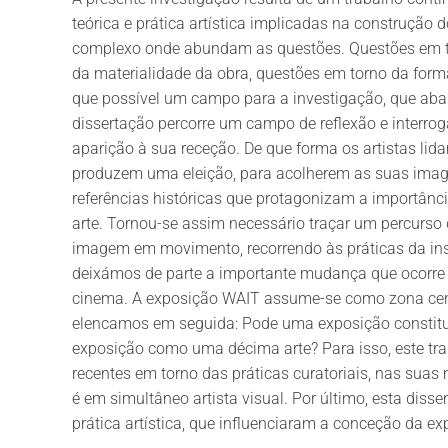
teórica e prática artística implicadas na construção d
complexo onde abundam as questões. Questões em t
da materialidade da obra, questões em torno da form
que possível um campo para a investigação, que abar
dissertação percorre um campo de reflexão e interr
aparição à sua receção. De que forma os artistas l
produzem uma eleição, para acolherem as suas image
referências históricas que protagonizam a importân
arte. Tornou-se assim necessário traçar um percurso 
imagem em movimento, recorrendo às práticas da inst
deixámos de parte a importante mudança que ocorre 
cinema. A exposição WAIT assume-se como zona centr
elencamos em seguida: Pode uma exposição constitui
exposição como uma décima arte? Para isso, este tr
recentes em torno das práticas curatoriais, nas suas
é em simultâneo artista visual. Por último, esta diss
prática artística, que influenciaram a conceção da e