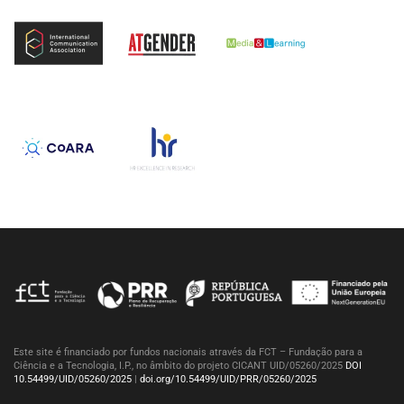
Este site é financiado por fundos nacionais através da FCT – Fundação para a
Ciência e a Tecnologia, I.P., no âmbito do projeto CICANT UID/05260/2025
DOI
10.54499/UID/05260/2025
|
doi.org/10.54499/UID/PRR/05260/2025